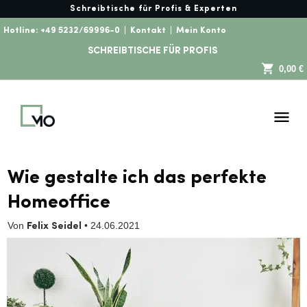
Schreibtische für Profis & Experten
Hotline:
+49 5232/69996-0
|
Kontakt
|
Mein Konto
SCHREIBTISCHE FÜR PROFIS
0,00 €
Wie gestalte ich das perfekte
Homeoffice
Von
•
24.06.2021
Felix Seidel