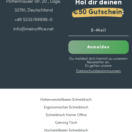
Hol dir deinen
Pottenhauser Str. 20 , Lage,
32791, Deutschland
€50 Gutschein
:
+49 5232/69996-0
info@meinoffice.net
Anmelden
Du meldest dich hiermit zu unserem
Newsletter an.
Es gelten unsere
Datenschutzbestimmungen
Höhenverstellbarer Schreibtisch
Ergonomischer Schreibtisch
Schreibtisch Home Office
Gaming Tisch
Hochstellbarer Schreibtisch