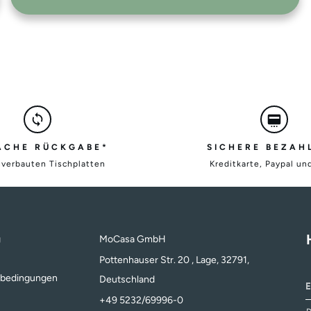
ACHE RÜCKGABE*
SICHERE BEZAH
nverbauten Tischplatten
Kreditkarte, Paypal un
g
MoCasa GmbH
Pottenhauser Str. 20 , Lage, 32791,
sbedingungen
Deutschland
+49 5232/69996-0