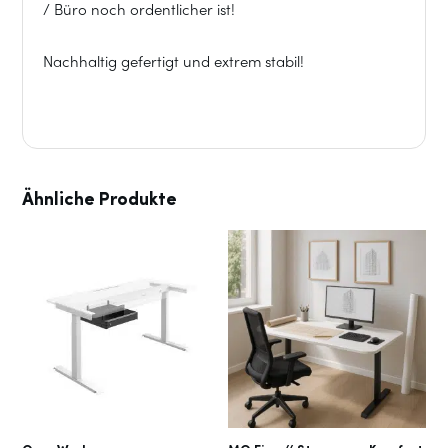
/ Büro noch ordentlicher ist!
Nachhaltig gefertigt und extrem stabil!
Ähnliche Produkte
Dieses
Produkt
weist
mehrere
Varianten
auf.
Die
Optionen
können
auf