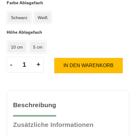
Farbe Ablagefach
Schwarz
Weiß
Höhe Ablagefach
10 cm
5 cm
-
+
IN DEN WARENKORB
Ablagefach
OrgaSlim/OrgaMaxx
Menge
Beschreibung
Zusätzliche Informationen