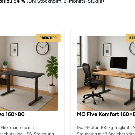
is zu 54 %
(Uni Stockholm, 6-Monats-Studie)
PREISTIPP
BE
o 160×80
MO Five Komfort 160×
Elektroantrieb mit
Dual-Motor, 100 kg Tragkraft,
nsschutz und USB-Steuerung.
Steuerung mit 3 Speicherplätz