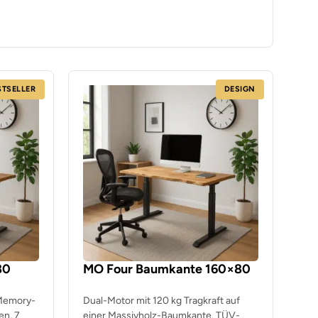
STSELLER
DESIGN
80
MO Four Baumkante 160×80
 Memory-
Dual-Motor mit 120 kg Tragkraft auf
en, 7
einer Massivholz-Baumkante. TÜV-