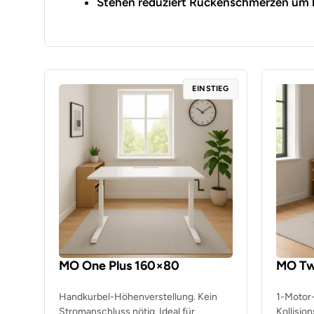
Stehen reduziert Rückenschmerzen um b
EINSTIEG
MO One Plus 160×80
MO Tw
Handkurbel-Höhenverstellung. Kein
1-Motor-
Stromanschluss nötig. Ideal für
Kollisio