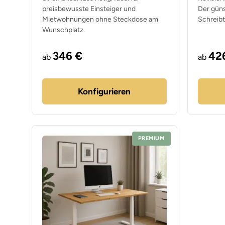
preisbewusste Einsteiger und
Der güns
Mietwohnungen ohne Steckdose am
Schreibt
Wunschplatz.
346 €
42
ab
ab
Konfigurieren
PREMIUM