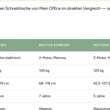
en Schreibtische von Mein Office im direkten Vergleich — sort
TWO
MO FIVE KOMFORT
MO FOUR
tor elektrisch
2-Motor, Memory
2-Motor, 
g
100 kg
120 kg
19 cm
68–118 cm
62,5–127,
hre
7 Jahre
5 Jahre
min
Melamin
Massivhol