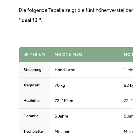
Die folgende Tabelle zeigt die fünf höhenverstellbar
"ideal für"
.
KRITERIUM
MO ONE PLUS
MO 
Steuerung
Handkurbel
1-Mo
Tragkraft
70 kg
80 k
Hubhöhe
72–119 cm
72–1
Garantie
5 Jahre
5 Ja
Tischplatte
Melamin
Mela