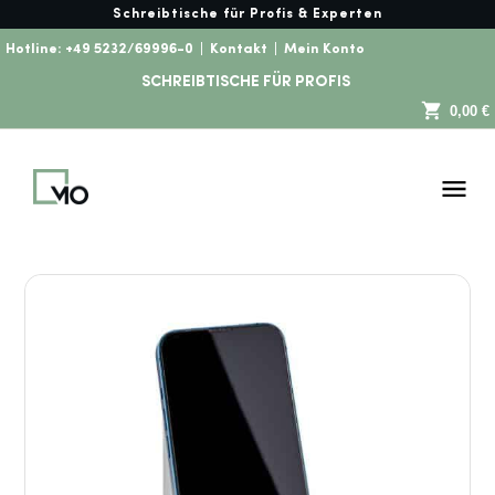
Schreibtische für Profis & Experten
Hotline:
+49 5232/69996-0
|
Kontakt
|
Mein Konto
SCHREIBTISCHE FÜR PROFIS
0,00 €