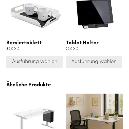
Varianten
Varianten
auf.
auf.
Die
Die
Optionen
Optionen
können
können
auf
auf
der
der
Serviertablett
Tablet Halter
Produktseite
Produktseite
39,00
€
29,00
€
gewählt
gewählt
werden
werden
Ausführung wählen
Ausführung wählen
Ähnliche Produkte
Dieses
Produkt
weist
mehrere
Varianten
auf.