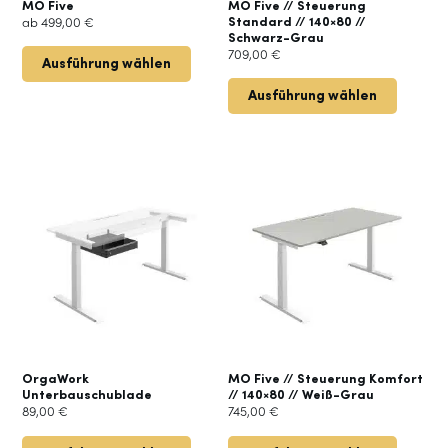
der
MO Five
MO Five // Steuerung
Standard // 140×80 //
ab
499,00
€
Produktseite
Schwarz-Grau
gewählt
709,00
€
Ausführung wählen
werden
Ausführung wählen
Dieses
Produkt
weist
mehrere
Varianten
auf.
Die
Optionen
können
auf
der
OrgaWork
MO Five // Steuerung Komfort
Unterbauschublade
// 140×80 // Weiß-Grau
Produktseite
89,00
€
745,00
€
gewählt
werden