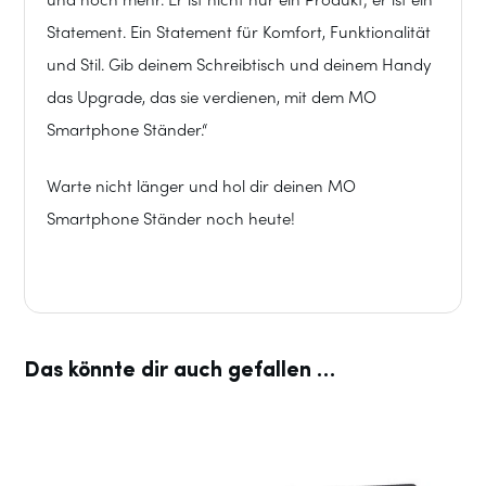
und noch mehr. Er ist nicht nur ein Produkt; er ist ein
Statement. Ein Statement für Komfort, Funktionalität
und Stil. Gib deinem Schreibtisch und deinem Handy
das Upgrade, das sie verdienen, mit dem MO
Smartphone Ständer.“
Warte nicht länger und hol dir deinen MO
Smartphone Ständer noch heute!
Das könnte dir auch gefallen …
Dieses
Dieses
Produkt
Produkt
weist
weist
mehrere
mehrere