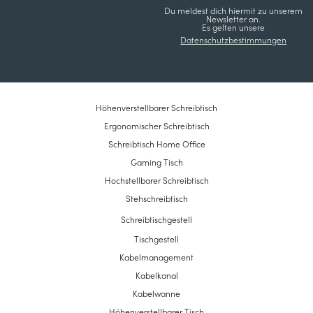
Du meldest dich hiermit zu unserem
Newsletter an.
Es gelten unsere
Datenschutzbestimmungen
Höhenverstellbarer Schreibtisch
Ergonomischer Schreibtisch
Schreibtisch Home Office
Gaming Tisch
Hochstellbarer Schreibtisch
Stehschreibtisch
Schreibtischgestell
Tischgestell
Kabelmanagement
Kabelkanal
Kabelwanne
Höhenverstellbarer Tisch