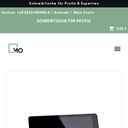
Schreibtische für Profis & Experten
Hotline:
+49 5232/69996-0
|
Kontakt
|
Mein Konto
SCHREIBTISCHE FÜR PROFIS
0,00 €