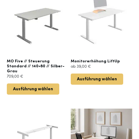
Produkt
weist
mehrere
Varianten
auf.
Die
Optionen
können
auf
der
MO Five // Steuerung
Monitorerhöhung LiftUp
Standard // 140×80 // Silber-
ab
39,00
€
Produktseite
Grau
gewählt
709,00
€
Ausführung wählen
werden
Ausführung wählen
Dieses
Produkt
weist
mehrere
Varianten