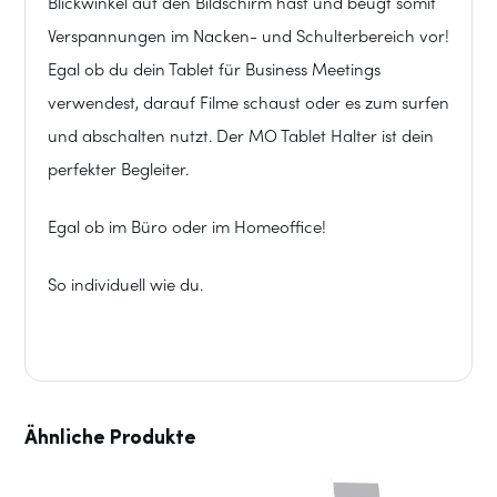
Blickwinkel auf den Bildschirm hast und beugt somit
Verspannungen im Nacken- und Schulterbereich vor!
Egal ob du dein Tablet für Business Meetings
verwendest, darauf Filme schaust oder es zum surfen
und abschalten nutzt. Der MO Tablet Halter ist dein
perfekter Begleiter.
Egal ob im Büro oder im Homeoffice!
So individuell wie du.
Ähnliche Produkte
Dieses