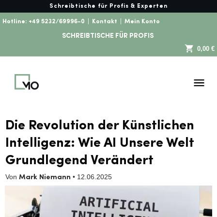
Schreibtische für Profis & Experten
Hotline:
+49 5232/69996-0
|
Kontakt
|
Mein Konto
SCHREIBTISCHE FÜR PROFIS
0,00 €
Die Revolution der Künstlichen
Intelligenz: Wie AI Unsere Welt
Grundlegend Verändert
Von
•
12.06.2025
Mark Niemann