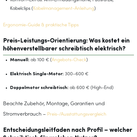
Komfort-Extras: Anti-Ermüdungsmatte, Fußstütze,
Kabelclips (
Kabelmanagement-Anleitung
)
Ergonomie-Guide & praktische Tipps
Preis-Leistungs-Orientierung: Was kostet ein
höhenverstellbarer schreibtisch elektrisch?
Manuell:
ab 100 € (
Angebots-Check
)
Elektrisch Single-Motor:
300–600 €
Doppelmotor schreibtisch:
ab 600 € (High-End)
Beachte Zubehör, Montage, Garantien und
Stromverbrauch –
Preis-/Ausstattungsvergleich
Entscheidungsleitfaden nach Profil – welcher