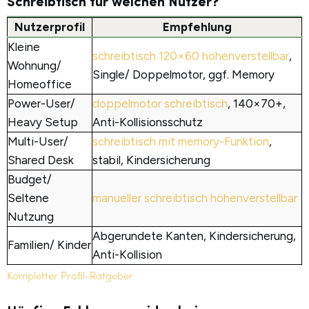
Schreibtisch für welchen Nutzer?
Nutzerprofil
Empfehlung
Kleine
schreibtisch 120×60 höhenverstellbar
,
Wohnung/
Single/ Doppelmotor, ggf. Memory
Homeoffice
Power-User/
doppelmotor schreibtisch
, 140×70+,
Heavy Setup
Anti-Kollisionsschutz
Multi-User/
schreibtisch mit memory-Funktion
,
Shared Desk
stabil, Kindersicherung
Budget/
Seltene
manueller schreibtisch höhenverstellbar
Nutzung
Abgerundete Kanten, Kindersicherung,
Familien/ Kinder
Anti-Kollision
Kompletter Profil-Ratgeber