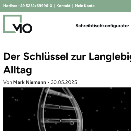
Hotline:
+49 5232/69996-0
|
Kontakt
|
Mein Konto
Schreibtischkonfigurator
Der Schlüssel zur Langlebi
Alltag
Von
Mark Niemann
•
30.05.2025