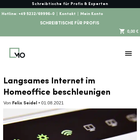
Schreibtische für Profis & Experten
Hotline:
+49 5232/69996-0
|
Kontakt
|
Mein Konto
SCHREIBTISCHE FÜR PROFIS
0,00 €
Langsames Internet im
Homeoffice beschleunigen
Von
•
01.08.2021
Felix Seidel