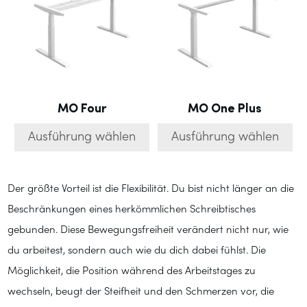
mehrere
mehrere
Varianten
Varianten
auf.
auf.
Die
Die
Optionen
Optionen
können
können
auf
auf
der
der
MO Four
MO One Plus
Produktseite
Produktseite
gewählt
gewählt
Ausführung wählen
Ausführung wählen
werden
werden
Der größte Vorteil ist die Flexibilität. Du bist nicht länger an die
Beschränkungen eines herkömmlichen Schreibtisches
gebunden. Diese Bewegungsfreiheit verändert nicht nur, wie
du arbeitest, sondern auch wie du dich dabei fühlst. Die
Möglichkeit, die Position während des Arbeitstages zu
wechseln, beugt der Steifheit und den Schmerzen vor, die