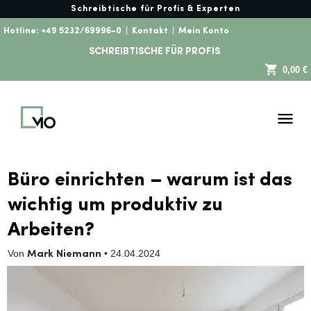
Schreibtische für Profis & Experten
Hotline:
+49 5232/69996-0
|
Kontakt
|
Mein Konto
SCHREIBTISCHE FÜR PROFIS
0,00 €
Büro einrichten – warum ist das
wichtig um produktiv zu
Arbeiten?
Von
•
24.04.2024
Mark Niemann