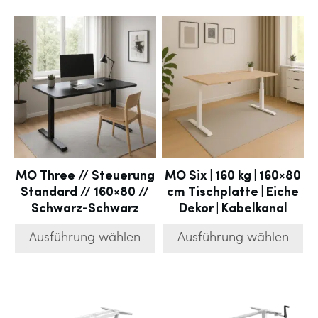
MO Three // Steuerung
MO Six | 160 kg | 160×80
Standard // 160×80 //
cm Tischplatte | Eiche
Schwarz-Schwarz
Dekor | Kabelkanal
Ausführung wählen
Ausführung wählen
Dieses
Dieses
Produkt
Produkt
weist
weist