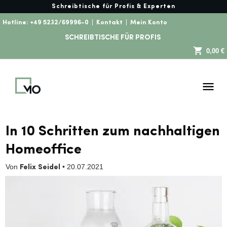
Schreibtische für Profis & Experten
Hotline:
+49 5232/69996-0
|
Kontakt
|
Mein Konto
SCHREIBTISCHE FÜR PROFIS
0,00 €
In 10 Schritten zum nachhaltigen
Homeoffice
Von
•
20.07.2021
Felix Seidel