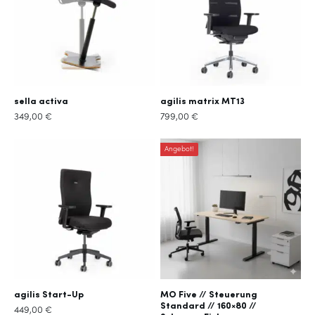
sella activa
agilis matrix MT13
349,00
€
799,00
€
Angebot!
agilis Start-Up
MO Five // Steuerung
Standard // 160×80 //
449,00
€