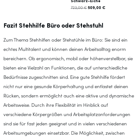
Schwarz-Eiche
509,00
€
723,00
€
Ursprünglicher
Aktueller
Preis
Preis
war:
ist:
723,00 €
509,00 €.
Fazit Stehhilfe Büro oder Stehstuhl
Zum Thema Stehhilfen oder Stehstühle im Büro: Sie sind ein
echtes Multitalent und können deinen Arbeitsalltag enorm
bereichern. Ob ergonomisch, mobil oder höhenverstellbar, sie
bieten eine Vielzahl an Funktionen, die auf unterschiedliche
Bedürfnisse zugeschnitten sind. Eine gute Stehhilfe fördert
nicht nur eine gesunde Körperhaltung und entlastet deinen
Rücken, sondern ermöglicht auch eine aktive und dynamische
Arbeitsweise. Durch ihre Flexibilität im Hinblick auf
verschiedene Körpergrößen und Arbeitsplatzanforderungen
sind sie für fast jeden geeignet und in vielen verschiedenen
Arbeitsumgebungen einsetzbar. Die Möglichkeit, zwischen