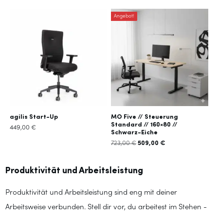
Angebot!
agilis Start-Up
MO Five // Steuerung
Standard // 160×80 //
449,00
€
Schwarz-Eiche
509,00
€
723,00
€
Ursprünglicher
Aktueller
Preis
Preis
war:
ist:
Produktivität und Arbeitsleistung
723,00 €
509,00 €.
Produktivität und Arbeitsleistung sind eng mit deiner
Arbeitsweise verbunden. Stell dir vor, du arbeitest im Stehen -