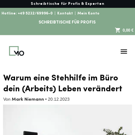
Schreibtische für Profis & Experten
Hotline:
+49 5232/69996-0
|
Kontakt
|
Mein Konto
SCHREIBTISCHE FÜR PROFIS
0,00 €
Warum eine Stehhilfe im Büro
dein (Arbeits) Leben verändert
Von
•
20.12.2023
Mark Niemann