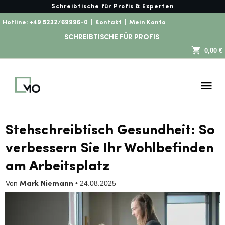
Schreibtische für Profis & Experten
Hotline:
+49 5232/69996-0
|
Kontakt
|
Mein Konto
SCHREIBTISCHE FÜR PROFIS
0,00 €
Stehschreibtisch Gesundheit: So
verbessern Sie Ihr Wohlbefinden
am Arbeitsplatz
Von
•
24.08.2025
Mark Niemann