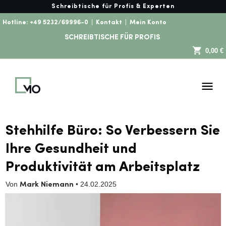
Schreibtische für Profis & Experten
Hotline:
+49 5232/69996-0
|
Kontakt
|
Mein Konto
SCHREIBTISCHE FÜR PROFIS
0,00 €
Stehhilfe Büro: So Verbessern Sie
Ihre Gesundheit und
Produktivität am Arbeitsplatz
Von
•
24.02.2025
Mark Niemann