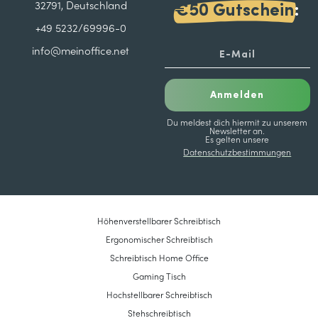
32791, Deutschland
€50 Gutschein
:
+49 5232/69996-0
info@meinoffice.net
Anmelden
Du meldest dich hiermit zu unserem
Newsletter an.
Es gelten unsere
Datenschutzbestimmungen
Höhenverstellbarer Schreibtisch
Ergonomischer Schreibtisch
Schreibtisch Home Office
Gaming Tisch
Hochstellbarer Schreibtisch
Stehschreibtisch