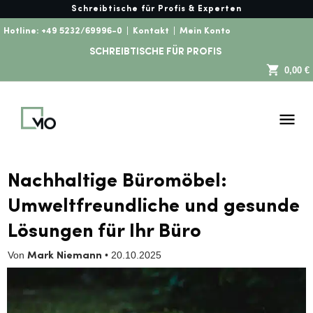
Schreibtische für Profis & Experten
Hotline:
+49 5232/69996-0
|
Kontakt
|
Mein Konto
SCHREIBTISCHE FÜR PROFIS
0,00 €
Nachhaltige Büromöbel:
Umweltfreundliche und gesunde
Lösungen für Ihr Büro
Von
•
20.10.2025
Mark Niemann