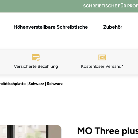
SCHREIBTISCHE FÜR PRO
Höhenverstellbare Schreibtische
Zubehör
Versicherte Bezahlung
K
ostenloser Ver
sand*
eibtischplatte | Schwarz | Schwarz
MO Three plu