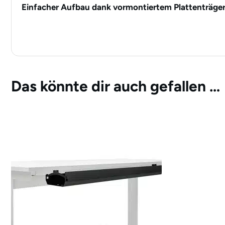
Einfacher Aufbau dank vormontiertem Plattenträger
Das könnte dir auch gefallen …
Dieses
Produkt
weist
mehrere
Varianten
auf.
Die
Optionen
können
auf