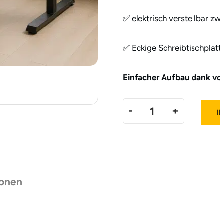
✅ elektrisch verstellbar z
✅ Eckige Schreibtischplat
Einfacher Aufbau dank vo
-
+
MO
Three
plus
ionen
|