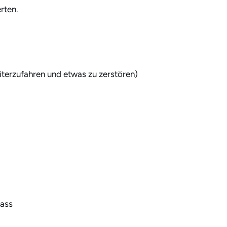
160x80cm
rten.
Schreibtischplatte
|
iterzufahren und etwas zu zerstören)
Schwarz
|
Schwarz
Menge
lass