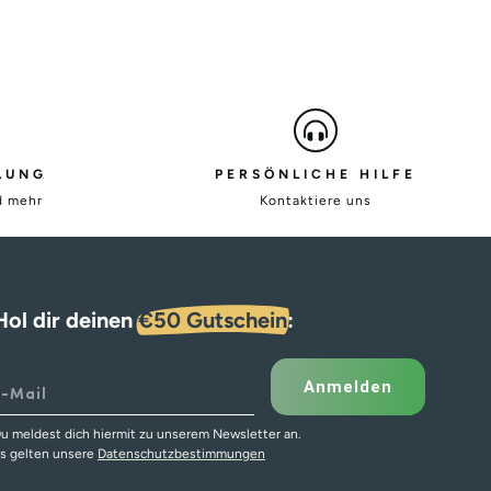
LUNG
PERSÖNLICHE HILFE
d mehr
Kontaktiere uns
Hol dir deinen
€50 Gutschein
:
Anmelden
u meldest dich hiermit zu unserem Newsletter an.
s gelten unsere
Datenschutzbestimmungen