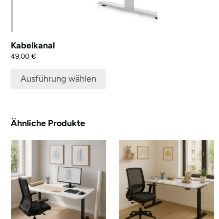
der
Produktseite
gewählt
werden
Kabelkanal
49,00
€
Ausführung wählen
Ähnliche Produkte