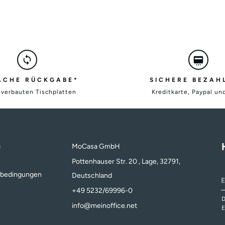
ACHE RÜCKGABE*
SICHERE BEZAH
nverbauten Tischplatten
Kreditkarte, Paypal un
g
MoCasa GmbH
Pottenhauser Str. 20 , Lage, 32791,
sbedingungen
Deutschland
+49 5232/69996-0
D
info@meinoffice.net
E