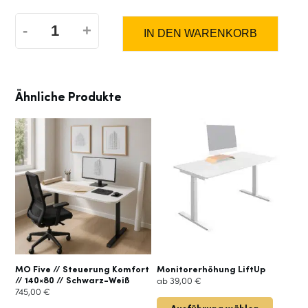
-
+
IN DEN WARENKORB
MO
Five
Ähnliche Produkte
//
Dieses
Produkt
Steuerung
weist
mehrere
Standard
Varianten
auf.
Die
//
Optionen
können
160+80
auf
der
MO Five // Steuerung Komfort
Monitorerhöhung LiftUp
// 140×80 // Schwarz-Weiß
ab
39,00
€
Produktseite
//
745,00
€
gewählt