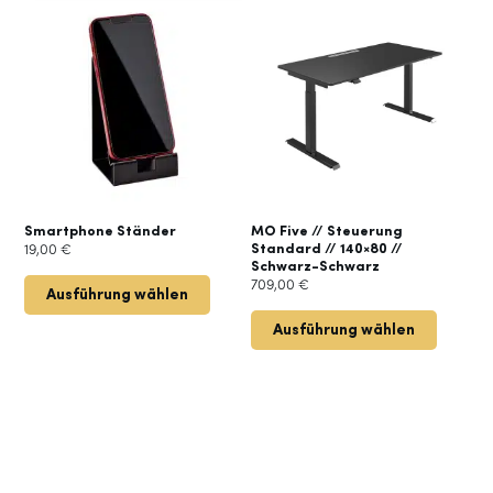
Produkt
weist
mehrere
Varianten
auf.
Die
Optionen
können
auf
der
Smartphone Ständer
MO Five // Steuerung
Standard // 140×80 //
19,00
€
Produktseite
Schwarz-Schwarz
gewählt
709,00
€
Ausführung wählen
werden
Ausführung wählen