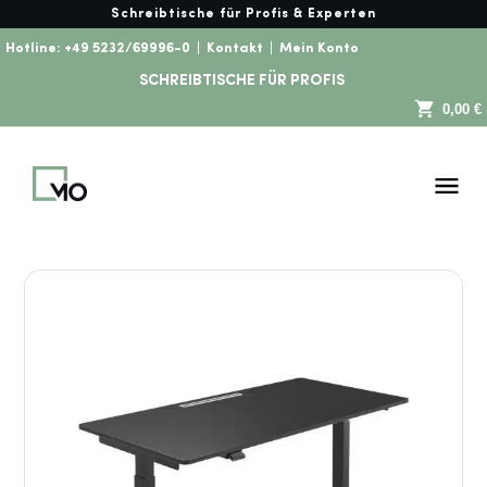
Schreibtische für Profis & Experten
Hotline:
+49 5232/69996-0
|
Kontakt
|
Mein Konto
SCHREIBTISCHE FÜR PROFIS
0,00 €