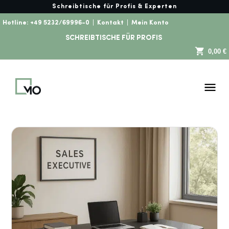
Schreibtische für Profis & Experten
Hotline:
+49 5232/69996-0
|
Kontakt
|
Mein Konto
SCHREIBTISCHE FÜR PROFIS
0,00 €