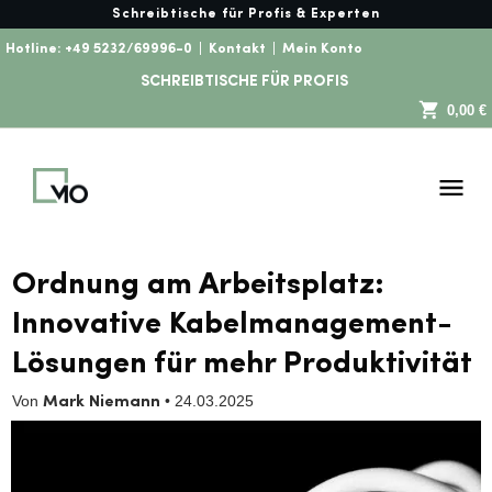
Schreibtische für Profis & Experten
Hotline:
+49 5232/69996-0
|
Kontakt
|
Mein Konto
SCHREIBTISCHE FÜR PROFIS
0,00 €
Ordnung am Arbeitsplatz:
Innovative Kabelmanagement-
Lösungen für mehr Produktivität
Von
•
24.03.2025
Mark Niemann