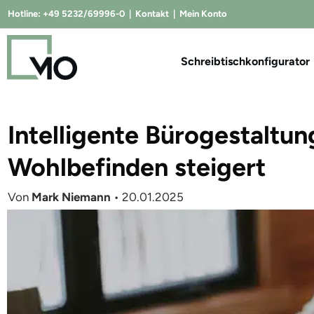
Hotline:
+49 5232/69996-0
|
Kontakt
|
Mein Konto
Schreibtischkonfigurator
Intelligente Bürogestaltun
Wohlbefinden steigert
Von
Mark Niemann
•
20.01.2025