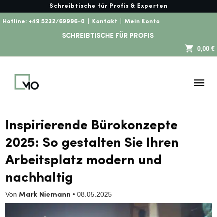
Schreibtische für Profis & Experten
Hotline:
+49 5232/69996-0
|
Kontakt
|
Mein Konto
SCHREIBTISCHE FÜR PROFIS
0,00 €
Inspirierende Bürokonzepte
2025: So gestalten Sie Ihren
Arbeitsplatz modern und
nachhaltig
Von
•
08.05.2025
Mark Niemann