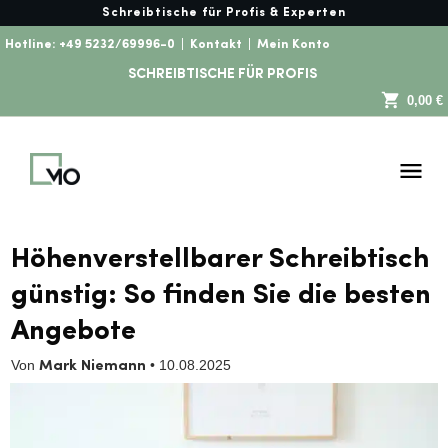
Schreibtische für Profis & Experten
Hotline:
+49 5232/69996-0
|
Kontakt
|
Mein Konto
SCHREIBTISCHE FÜR PROFIS
0,00 €
Höhenverstellbarer Schreibtisch
günstig: So finden Sie die besten
Angebote
Von
•
10.08.2025
Mark Niemann