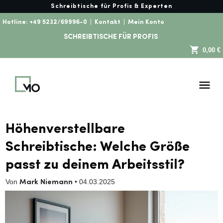
Schreibtische für Profis & Experten
Hotline:
+49 5232/69996-0
|
Kontakt
|
Mein Konto
SCHREIBTISCHE FÜR PROFIS
0,00 €
Höhenverstellbare
Schreibtische: Welche Größe
passt zu deinem Arbeitsstil?
Von
•
04.03.2025
Mark Niemann