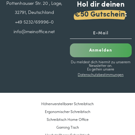
Hol dir deinen
Pottenhauser Str. 20 , Lage,
32791, Deutschland
€50 Gutschein
:
+49 5232/69996-0
info@meinoffice.net
Anmelden
Du meldest dich hiermit zu unserem
Newsletter an.
Es gelten unsere
Datenschutzbestimmungen
Höhenverstellbarer Schreibtisch
Ergonomischer Schreibtisch
Schreibtisch Home Office
Gaming Tisch