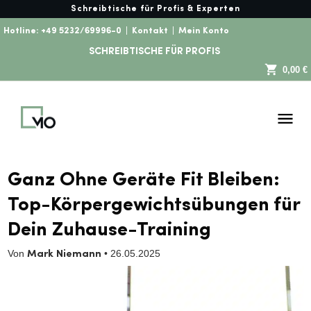
Schreibtische für Profis & Experten
Hotline:
+49 5232/69996-0
|
Kontakt
|
Mein Konto
SCHREIBTISCHE FÜR PROFIS
0,00 €
Ganz Ohne Geräte Fit Bleiben:
Top-Körpergewichtsübungen für
Dein Zuhause-Training
Von
•
26.05.2025
Mark Niemann