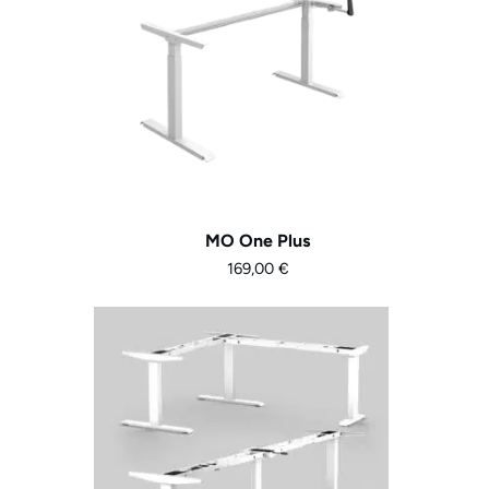
MO One Plus
169,00
€