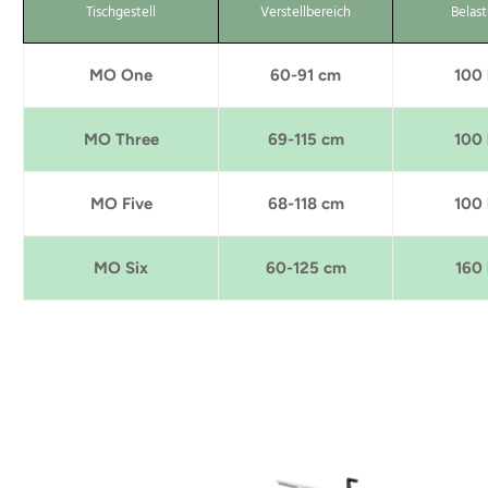
Tischgestell
Verstellbereich
Belas
MO One
60-91 cm
100
MO Three
69-115 cm
100
MO Five
68-118 cm
100
MO Six
60-125 cm
160