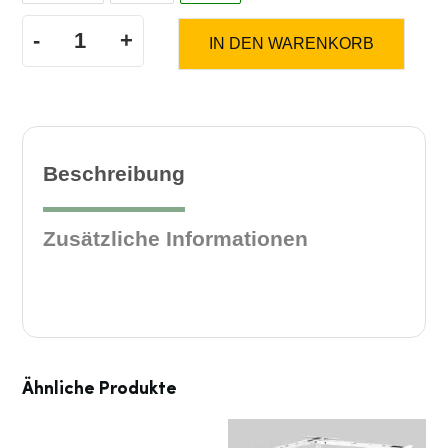
-
+
IN DEN WARENKORB
MO
Three
Plus
Beschreibung
Menge
Zusätzliche Informationen
Ähnliche Produkte
Dieses
Dieses