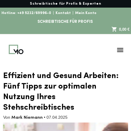
Schreibtische für Profis & Experten
Hotline:
+49 5232/69996-0
|
Kontakt
|
Mein Konto
SCHREIBTISCHE FÜR PROFIS
0,00 €
Effizient und Gesund Arbeiten:
Fünf Tipps zur optimalen
Nutzung Ihres
Stehschreibtisches
Von
•
07.04.2025
Mark Niemann