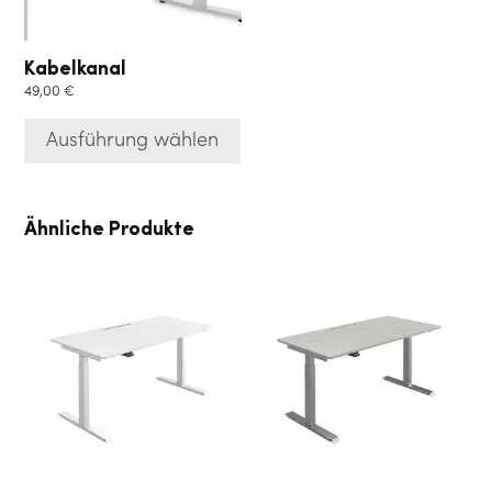
können
auf
der
Kabelkanal
Produktseite
49,00
€
gewählt
werden
Ausführung wählen
Ähnliche Produkte