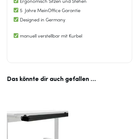
Ergonomisch Sitzen und Stehen
Schwarz
5 Jahre MeinOffice Garantie
Menge
Designed in Germany
manuell verstellbar mit Kurbel
Das könnte dir auch gefallen …
Dieses
Produkt
weist
mehrere
Varianten
auf.
Die
Optionen