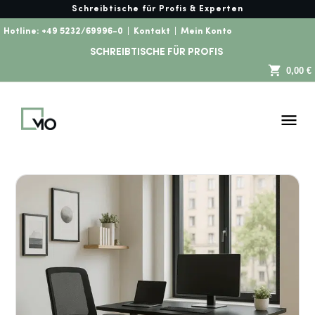
Schreibtische für Profis & Experten
Hotline:
+49 5232/69996-0
|
Kontakt
|
Mein Konto
SCHREIBTISCHE FÜR PROFIS
0,00 €