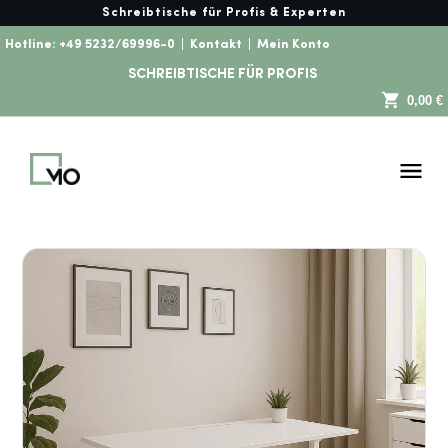
Schreibtische für Profis & Experten
Hotline:
+49 5232/69996-0
|
Kontakt
|
Mein Konto
SCHREIBTISCHE FÜR PROFIS
0,00 €