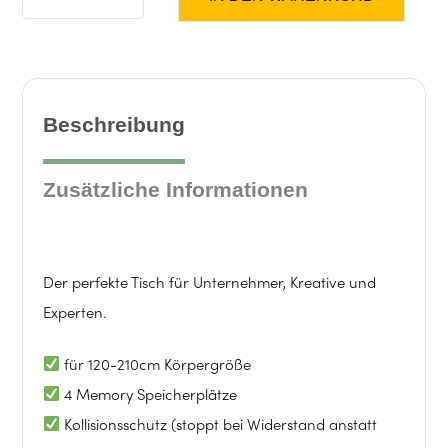
MO
Four
|
Beschreibung
160x80cm
Zusätzliche Informationen
Schreibtischplatte
|
Der perfekte Tisch für Unternehmer, Kreative und
Weiß
Experten.
|
für 120-210cm Körpergröße
4 Memory Speicherplätze
Weiß
Kollisionsschutz (stoppt bei Widerstand anstatt