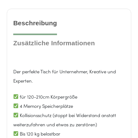
Four
|
Beschreibung
140x80cm
Zusätzliche Informationen
Schreibtischplatte
|
Der perfekte Tisch für Unternehmer, Kreative und
Schwarz
Experten.
|
für 120-210cm Körpergröße
4 Memory Speicherplätze
Schwarz
Kollisionsschutz (stoppt bei Widerstand anstatt
weiterzufahren und etwas zu zerstören)
Menge
Bis 120 kg belastbar