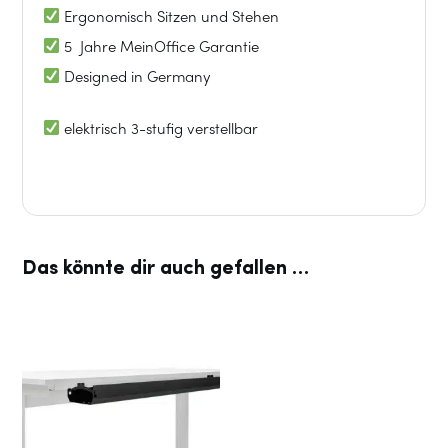
Ergonomisch Sitzen und Stehen
5 Jahre MeinOffice Garantie
Designed in Germany
elektrisch 3-stufig verstellbar
Das könnte dir auch gefallen …
Dieses
Produkt
weist
mehrere
Varianten
auf.
Die