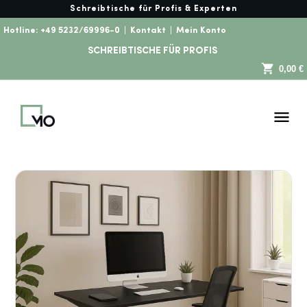
Schreibtische für Profis & Experten
Hotline:
+49 5232/69996-0
|
Kontakt
|
Mein Konto
SCHREIBTISCHE FÜR PROFIS
0,00 €