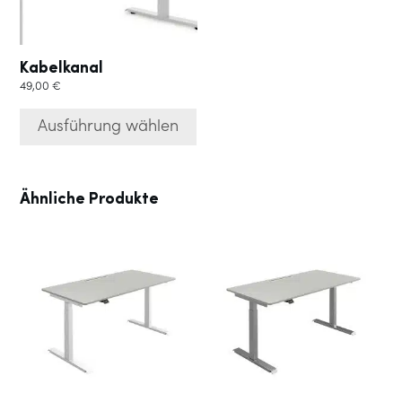
Optionen
können
auf
der
Kabelkanal
Produktseite
49,00
€
gewählt
werden
Ausführung wählen
Ähnliche Produkte