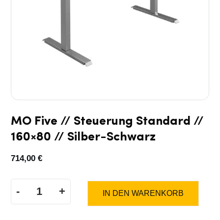
MO Five // Steuerung Standard //
160×80 // Silber-Schwarz
714,00
€
-
+
IN DEN WARENKORB
MO