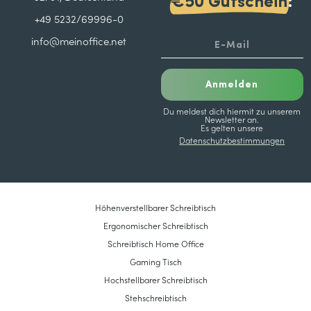
€50 Gutschein
:
+49 5232/69996-0
info@meinoffice.net
Anmelden
Du meldest dich hiermit zu unserem
Newsletter an.
Es gelten unsere
Datenschutzbestimmungen
Höhenverstellbarer Schreibtisch
Ergonomischer Schreibtisch
Schreibtisch Home Office
Gaming Tisch
Hochstellbarer Schreibtisch
Stehschreibtisch