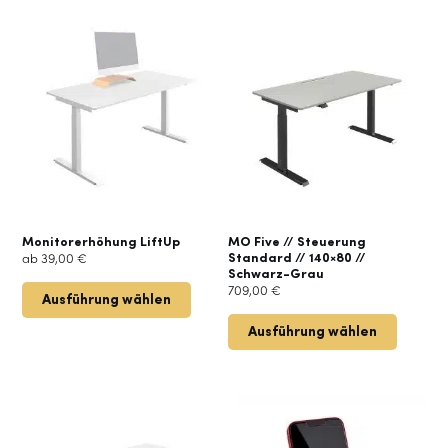
Dieses
Produkt
weist
mehrere
Varianten
auf.
Die
Optionen
können
auf
der
Monitorerhöhung LiftUp
MO Five // Steuerung
Standard // 140×80 //
ab
39,00
€
Produktseite
Schwarz-Grau
gewählt
709,00
€
Ausführung wählen
werden
Ausführung wählen
Dieses
Produkt
weist