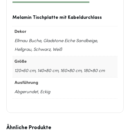
Steuerung
Komfort
Melamin Tischplatte mit Kabeldurchlass
//
Dekor
Ellmau Buche, Gladstone Eiche Sandbeige,
160+80
Hellgrau, Schwarz, Weiß
//
Größe
120×60 cm, 140×80 cm, 160×80 cm, 180×80 cm
Silber-
Ausführung
Schwarz
Abgerundet, Eckig
Menge
Ähnliche Produkte