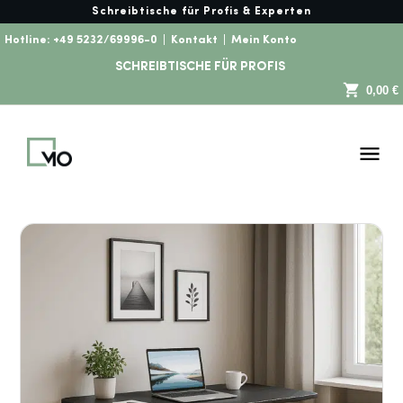
Schreibtische für Profis & Experten
Hotline:
+49 5232/69996-0
|
Kontakt
|
Mein Konto
SCHREIBTISCHE FÜR PROFIS
0,00 €