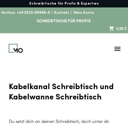
Schreibtische für Profis & Experten
Hotline:
+49 5232/69996-0
|
Kontakt
|
Mein Konto
SCHREIBTISCHE FÜR PROFIS
0,00 €
Kabelkanal Schreibtisch und
Kabelwanne Schreibtisch
Du setzt dich an deinen Schreibtisch, doch unter dir