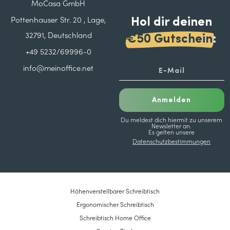
MoCasa GmbH
Hol dir deinen
Pottenhauser Str. 20 , Lage,
32791, Deutschland
€50 Gutschein
:
+49 5232/69996-0
info@meinoffice.net
Anmelden
Du meldest dich hiermit zu unserem
Newsletter an.
Es gelten unsere
Datenschutzbestimmungen
Höhenverstellbarer Schreibtisch
Ergonomischer Schreibtisch
Schreibtisch Home Office