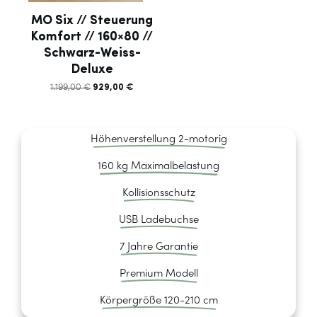
MO Six // Steuerung
Komfort // 160×80 //
Schwarz-Weiss-
Deluxe
929,00
€
1.199,00
€
Ursprünglicher
Aktueller
Preis
Preis
war:
ist:
1.199,00 €
929,00 €.
Höhenverstellung 2-motorig
160 kg Maximalbelastung
Kollisionsschutz
USB Ladebuchse
7 Jahre Garantie
Premium Modell
Körpergröße 120-210 cm