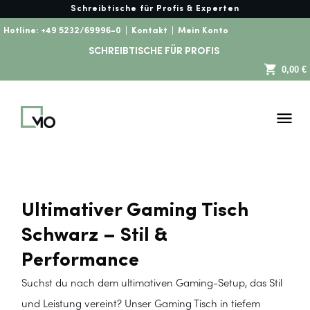
Schreibtische für Profis & Experten
Hotline:
+49 5232/69996-0
|
Kontakt
|
Mein Konto
SCHREIBTISCHE FÜR PROFIS
0,00 €
Ultimativer Gaming Tisch
Schwarz – Stil &
Performance
Suchst du nach dem ultimativen Gaming-Setup, das Stil
und Leistung vereint? Unser Gaming Tisch in tiefem