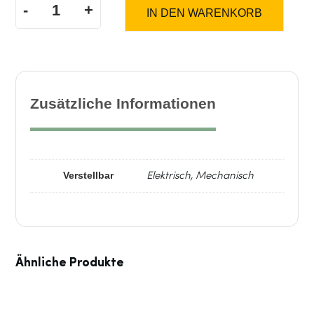
-
+
IN DEN WARENKORB
Steuerung
Menge
Zusätzliche Informationen
Verstellbar
Elektrisch, Mechanisch
Ähnliche Produkte
Dieses
Produkt