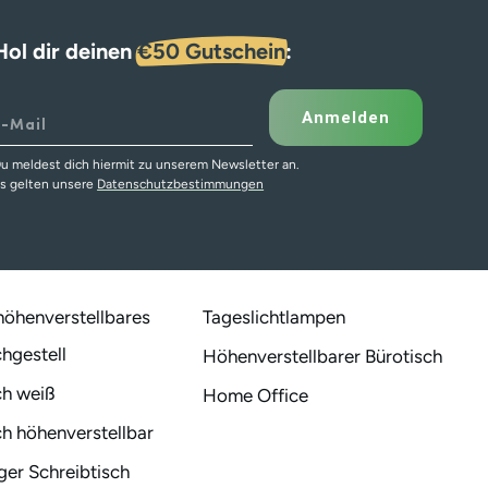
Hol dir deinen
€50 Gutschein
:
Anmelden
u meldest dich hiermit zu unserem Newsletter an.
s gelten unsere
Datenschutzbestimmungen
 höhenverstellbares
Tageslichtlampen
chgestell
Höhenverstellbarer Bürotisch
ch weiß
Home Office
ch höhenverstellbar
er Schreibtisch