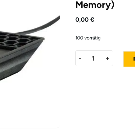
Memory)
0,00
€
100 vorrätig
-
+
Bedienelement
Komfort
(Bluetooth,
4-
fach