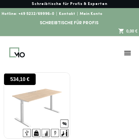
Schreibtische für Profis & Experten
Hotline:
+49 5232/69996-0
|
Kontakt
|
Mein Konto
SCHREIBTISCHE FÜR PROFIS
0,00 €
534,10
€