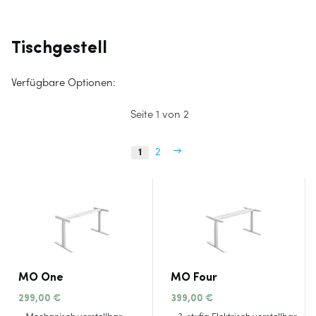
Tischgestell
Verfügbare Optionen:
Seite 1 von 2
→
1
2
MO One
MO Four
299,00
€
399,00
€