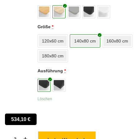
Größe
*
120x60 cm
140x80 cm
160x80 cm
180x80 cm
Ausführung
*
Löschen
534,10
€
-
+