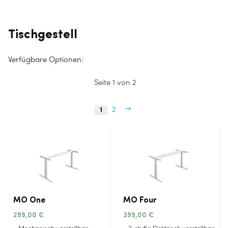
Tischgestell
Verfügbare Optionen:
Seite 1 von 2
→
1
2
MO One
MO Four
299,00
€
399,00
€