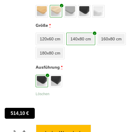
Größe
*
120x60 cm
140x80 cm
160x80 cm
180x80 cm
Ausführung
*
Löschen
514,10
€
-
+