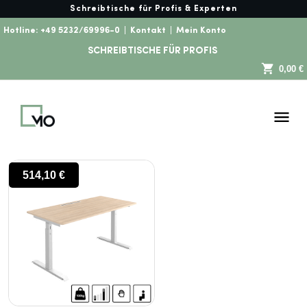
Schreibtische für Profis & Experten
Hotline:
+49 5232/69996-0
|
Kontakt
|
Mein Konto
SCHREIBTISCHE FÜR PROFIS
0,00 €
514,10
€